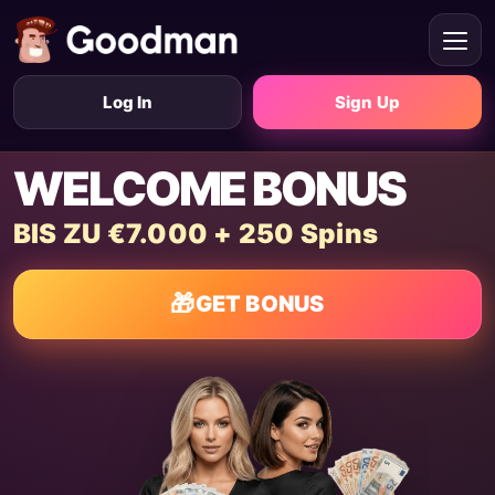
Log In
Sign Up
WELCOME BONUS
BIS ZU €7.000 + 250 Spins
🎁
GET BONUS