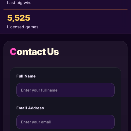
Last big win.
5,525
Licensed games.
Contact Us
Full Name
Email Address