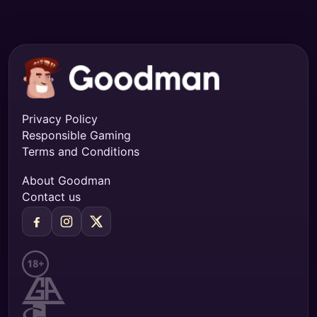
Privacy Policy
Responsible Gaming
Terms and Conditions
About Goodman
Contact us