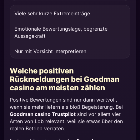
Viele sehr kurze Extremeinträge
Emotionale Bewertungslage, begrenzte
Aussagekraft
Nur mit Vorsicht interpretieren
Welche positiven
Rückmeldungen bei Goodman
casino am meisten zählen
Positive Bewertungen sind nur dann wertvoll,
wenn sie mehr liefern als bloß Begeisterung. Bei
Goodman casino Trustpilot
sind vor allem vier
Arten von Lob relevant, weil sie etwas über den
realen Betrieb verraten.