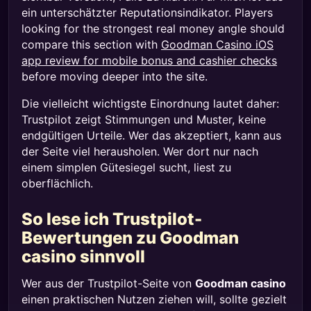
ein unterschätzter Reputationsindikator. Players
looking for the strongest real money angle should
compare this section with
Goodman Casino iOS
app review for mobile bonus and cashier checks
before moving deeper into the site.
Die vielleicht wichtigste Einordnung lautet daher:
Trustpilot zeigt Stimmungen und Muster, keine
endgültigen Urteile. Wer das akzeptiert, kann aus
der Seite viel herausholen. Wer dort nur nach
einem simplen Gütesiegel sucht, liest zu
oberflächlich.
So lese ich Trustpilot-
Bewertungen zu Goodman
casino sinnvoll
Wer aus der Trustpilot-Seite von
Goodman casino
einen praktischen Nutzen ziehen will, sollte gezielt