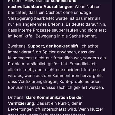
Erstens: Hinweise auf
schnelle und
nachvollziehbare Auszahlungen
. Wenn Nutzer
berichten, dass ein Cashout ohne unnötige
Verzögerung bearbeitet wurde, ist das mehr als
nur ein angenehmes Erlebnis. Es deutet darauf hin,
dass interne Prozesse sauber laufen und nicht erst
im Konfliktfall Bewegung in die Sache kommt.
Zweitens:
Support, der konkret hilft
. Ich achte
immer darauf, ob Spieler erwähnen, dass der
Kundendienst nicht nur freundlich war, sondern ein
Problem tatsächlich gelöst hat. Freundlichkeit
allein ist nett, aber nicht entscheidend. Interessant
wird es, wenn aus den Kommentaren hervorgeht,
dass Verifizierungsfragen, Kontoprobleme oder
Bonusmissverständnisse sachlich geklärt wurden.
Drittens:
klare Kommunikation bei der
Verifizierung
. Das ist ein Punkt, der in
Bewertungen oft unterschätzt wird. Wenn Nutzer