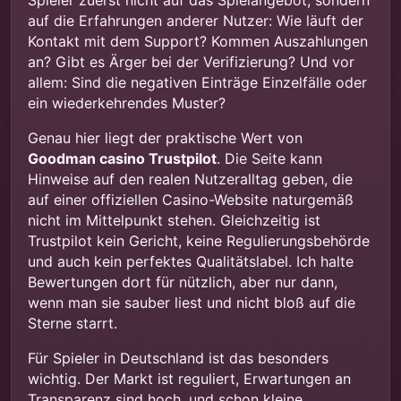
Spieler zuerst nicht auf das Spielangebot, sondern
auf die Erfahrungen anderer Nutzer: Wie läuft der
Kontakt mit dem Support? Kommen Auszahlungen
an? Gibt es Ärger bei der Verifizierung? Und vor
allem: Sind die negativen Einträge Einzelfälle oder
ein wiederkehrendes Muster?
Genau hier liegt der praktische Wert von
Goodman casino Trustpilot
. Die Seite kann
Hinweise auf den realen Nutzeralltag geben, die
auf einer offiziellen Casino-Website naturgemäß
nicht im Mittelpunkt stehen. Gleichzeitig ist
Trustpilot kein Gericht, keine Regulierungsbehörde
und auch kein perfektes Qualitätslabel. Ich halte
Bewertungen dort für nützlich, aber nur dann,
wenn man sie sauber liest und nicht bloß auf die
Sterne starrt.
Für Spieler in Deutschland ist das besonders
wichtig. Der Markt ist reguliert, Erwartungen an
Transparenz sind hoch, und schon kleine