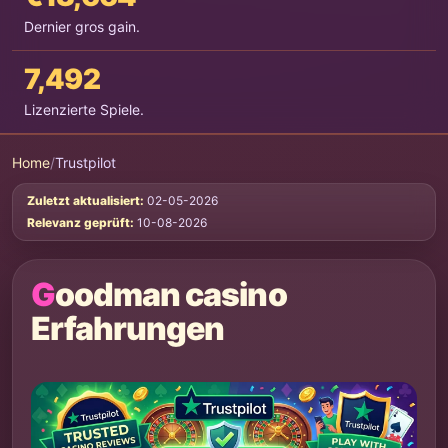
Dernier gros gain.
7,492
Lizenzierte Spiele.
Home
/
Trustpilot
Zuletzt aktualisiert:
02-05-2026
Relevanz geprüft:
10-08-2026
Goodman casino
Erfahrungen