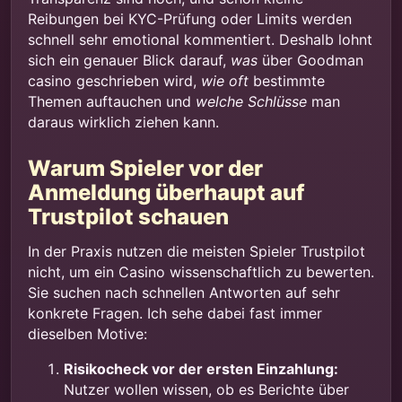
Reibungen bei KYC-Prüfung oder Limits werden
schnell sehr emotional kommentiert. Deshalb lohnt
sich ein genauer Blick darauf,
was
über Goodman
casino geschrieben wird,
wie oft
bestimmte
Themen auftauchen und
welche Schlüsse
man
daraus wirklich ziehen kann.
Warum Spieler vor der
Anmeldung überhaupt auf
Trustpilot schauen
In der Praxis nutzen die meisten Spieler Trustpilot
nicht, um ein Casino wissenschaftlich zu bewerten.
Sie suchen nach schnellen Antworten auf sehr
konkrete Fragen. Ich sehe dabei fast immer
dieselben Motive:
Risikocheck vor der ersten Einzahlung:
Nutzer wollen wissen, ob es Berichte über