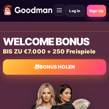
Log In
Sign Up
WELCOME BONUS
BIS ZU €7.000 + 250 Freispiele
🎁
BONUS HOLEN