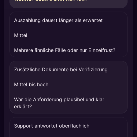
Auszahlung dauert länger als erwartet
Mittel
Mehrere ähnliche Fälle oder nur Einzelfrust?
Zusätzliche Dokumente bei Verifizierung
Mittel bis hoch
War die Anforderung plausibel und klar
erklärt?
Support antwortet oberflächlich