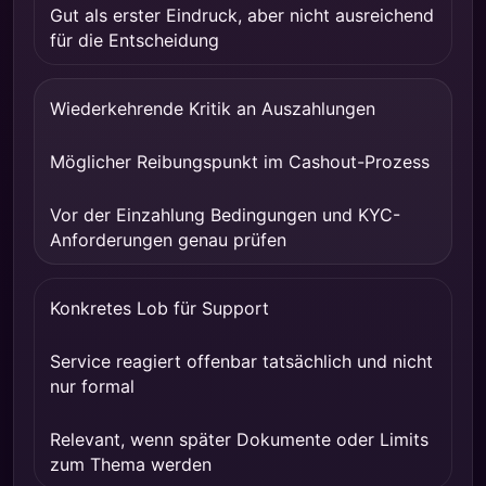
Gut als erster Eindruck, aber nicht ausreichend
für die Entscheidung
Wiederkehrende Kritik an Auszahlungen
Möglicher Reibungspunkt im Cashout-Prozess
Vor der Einzahlung Bedingungen und KYC-
Anforderungen genau prüfen
Konkretes Lob für Support
Service reagiert offenbar tatsächlich und nicht
nur formal
Relevant, wenn später Dokumente oder Limits
zum Thema werden