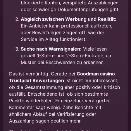
blockierte Konten, verspätete Auszahlungen
oder schwierige Dokumentenprüfungen gibt.
Abgleich zwischen Werbung und Realität:
Ein Anbieter kann professionell auftreten,
aber Bewertungen zeigen oft, wie der
Service im Alltag funktioniert.
Suche nach Warnsignalen:
Viele lesen
gezielt 1-Stern- und 2-Stern-Einträge, um
Muster bei Beschwerden zu erkennen.
Das ist vernünftig. Gerade bei
Goodman casino
Trustpilot Bewertungen
ist nicht nur interessant,
ob die Gesamtstimmung eher positiv oder kritisch
ausfällt. Entscheidend ist, ob sich bestimmte
Punkte wiederholen. Ein einzelner verärgerter
Kommentar sagt wenig. Zehn Berichte mit
ähnlichem Ablauf bei Verifizierung oder
Auszahlung sagen deutlich mehr.