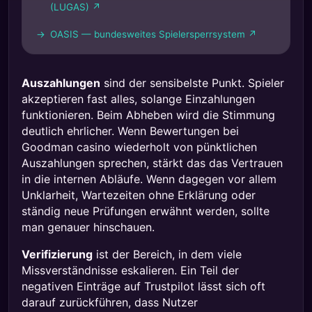
(LUGAS) ↗
OASIS — bundesweites Spielersperrsystem ↗
Auszahlungen
sind der sensibelste Punkt. Spieler
akzeptieren fast alles, solange Einzahlungen
funktionieren. Beim Abheben wird die Stimmung
deutlich ehrlicher. Wenn Bewertungen bei
Goodman casino wiederholt von pünktlichen
Auszahlungen sprechen, stärkt das das Vertrauen
in die internen Abläufe. Wenn dagegen vor allem
Unklarheit, Wartezeiten ohne Erklärung oder
ständig neue Prüfungen erwähnt werden, sollte
man genauer hinschauen.
Verifizierung
ist der Bereich, in dem viele
Missverständnisse eskalieren. Ein Teil der
negativen Einträge auf Trustpilot lässt sich oft
darauf zurückführen, dass Nutzer