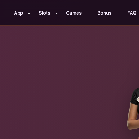
App
Slots
Games
Bonus
FAQ
0