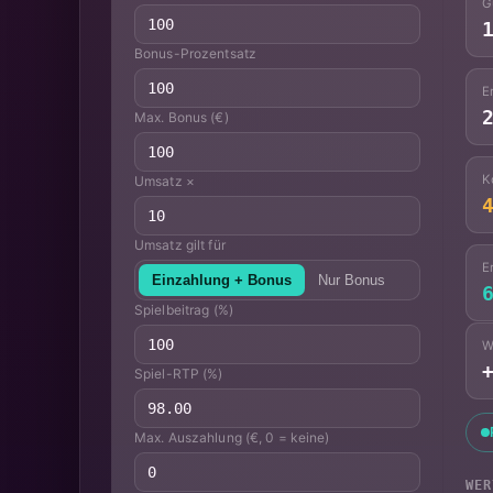
G
Bonus-Prozentsatz
E
Max. Bonus (€)
K
Umsatz ×
Umsatz gilt für
E
Einzahlung + Bonus
Nur Bonus
Spielbeitrag (%)
W
Spiel-RTP (%)
Max. Auszahlung (€, 0 = keine)
WER