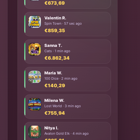
€673,69
Valentin R.
Spin Town · 59 sec ago
€859,35
Sanna T.
Cats · 1 min ago
€6.862,34
Maria W.
100 Dice · 2 min ago
€140,29
Milena W.
Lost World · 3 min ago
€755,94
Nitya I.
Avalon Gold Elk · 4 min ago