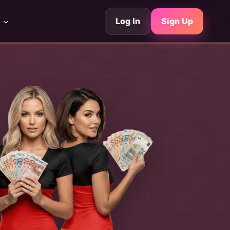
Log In
Sign Up