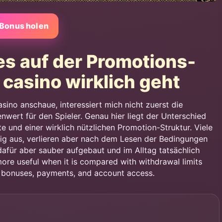
Bonus holen
es auf der Promotions-
casino wirklich geht
no anschaue, interessiert mich nicht zuerst die
wert für den Spieler. Genau hier liegt der Unterschied
e und einer wirklich nützlichen Promotion-Struktur. Viele
ig aus, verlieren aber nach dem Lesen der Bedingungen
 dafür aber sauber aufgebaut und im Alltag tatsächlich
more useful when it is compared with
withdrawal limits
t bonuses, payments, and account access.