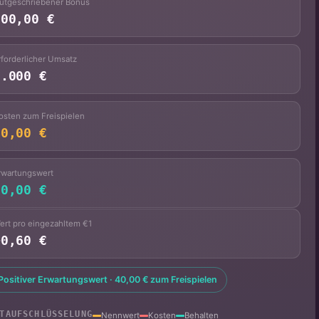
utgeschriebener Bonus
100,00 €
rforderlicher Umsatz
2.000 €
osten zum Freispielen
40,00 €
rwartungswert
60,00 €
ert pro eingezahltem €1
+0,60 €
Positiver Erwartungswert · 40,00 € zum Freispielen
TAUFSCHLÜSSELUNG
Nennwert
Kosten
Behalten