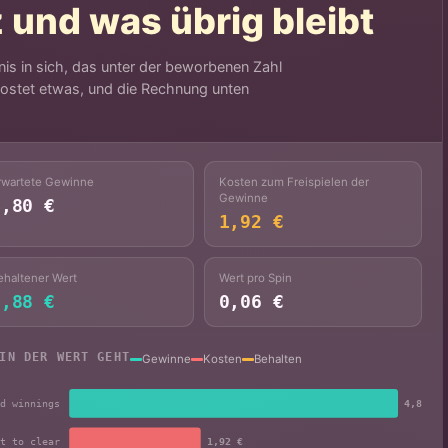
 und was übrig bleibt
nis in sich, das unter der beworbenen Zahl
kostet etwas, und die Rechnung unten
rwartete Gewinne
Kosten zum Freispielen der
Gewinne
4,80 €
1,92 €
ehaltener Wert
Wert pro Spin
2,88 €
0,06 €
IN DER WERT GEHT
Gewinne
Kosten
Behalten
d winnings
4,80 €
t to clear
1,92 €