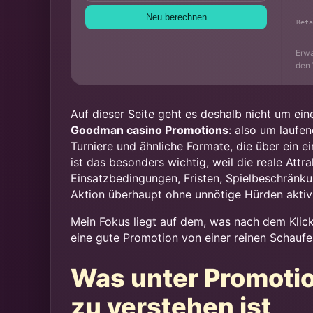
Neu berechnen
Reta
Erwa
den 
Auf dieser Seite geht es deshalb nicht um ei
Goodman casino Promotions
: also um laufe
Turniere und ähnliche Formate, die über ein 
ist das besonders wichtig, weil die reale Attra
Einsatzbedingungen, Fristen, Spielbeschränk
Aktion überhaupt ohne unnötige Hürden aktiv
Mein Fokus liegt auf dem, was nach dem Klick
eine gute Promotion von einer reinen Schaufe
Was unter Promoti
zu verstehen ist